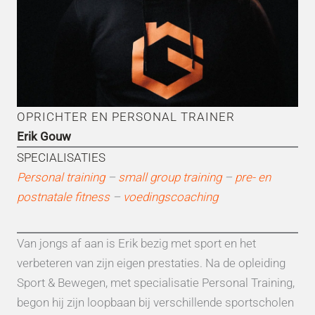
OPRICHTER EN PERSONAL TRAINER
Erik Gouw
SPECIALISATIES
Personal training
–
small group training
–
pre- en
postnatale fitness
–
voedingscoaching
Van jongs af aan is Erik bezig met sport en het
verbeteren van zijn eigen prestaties. Na de opleiding
Sport & Bewegen, met specialisatie Personal Training,
begon hij zijn loopbaan bij verschillende sportscholen