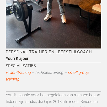
PERSONAL TRAINER EN LEEFSTIJLCOACH
Youri Kuijper
SPECIALISATIES
Krachttraining
– techniektraining –
small group
training
Youri’s passie voor het begeleiden van mensen begon
tijdens zijn studie, die hij in 2018 afrondde. Sindsdien