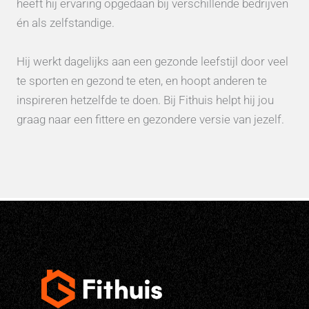
heeft hij ervaring opgedaan bij verschillende bedrijven
én als zelfstandige.
Hij werkt dagelijks aan een gezonde leefstijl door veel
te sporten en gezond te eten, en hoopt anderen te
inspireren hetzelfde te doen. Bij Fithuis helpt hij jou
graag naar een fittere en gezondere versie van jezelf.