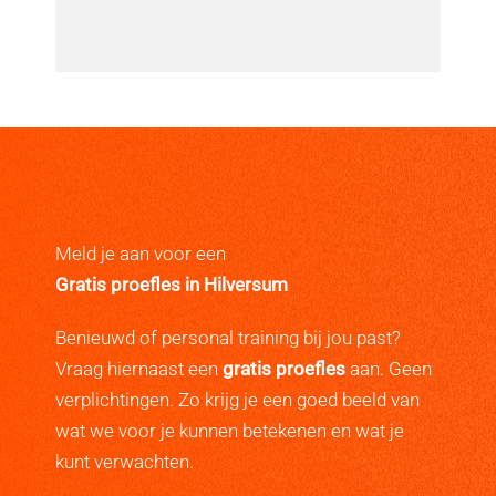
Meld je aan voor een
Gratis proefles in Hilversum
Benieuwd of personal training bij jou past?
Vraag hiernaast een
gratis proefles
aan. Geen
verplichtingen. Zo krijg je een goed beeld van
wat we voor je kunnen betekenen en wat je
kunt verwachten.