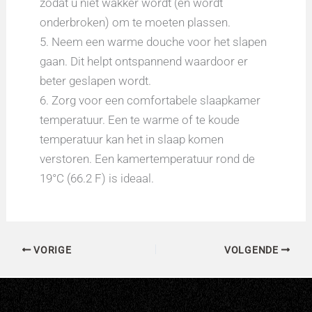
zodat u niet wakker wordt (en wordt
onderbroken) om te moeten plassen.
5. Neem een warme douche voor het slapen
gaan. Dit helpt ontspannend waardoor er
beter geslapen wordt.
6. Zorg voor een comfortabele slaapkamer
temperatuur. Een te warme of te koude
temperatuur kan het in slaap komen
verstoren. Een kamertemperatuur rond de
19°C (66.2 F) is ideaal.
VORIGE
VOLGENDE